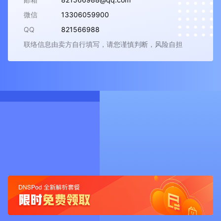
微信
13306059900
QQ
821566988
联络信息由卖方自行填写，请您谨慎判断，风险自担